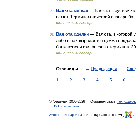
Валюта мягкая
— Валюта, неустойчива
127
валют. Терминологический словарь ба
Финансовый словарь
Валюта сделки
— Валюта, в которой у
128
либо в ней выражается сумма предоста
банковских и финансовых терминов. 2
Финансовый словарь
Страницы
←
Предыдущая
Сле
1
2
3
4
5
6
© Академик, 2000-2026
Обратная связь:
Техподдерж
👣 Путешествия
Экспорт словарей на сайты
, сделанные на PHP,
Jo