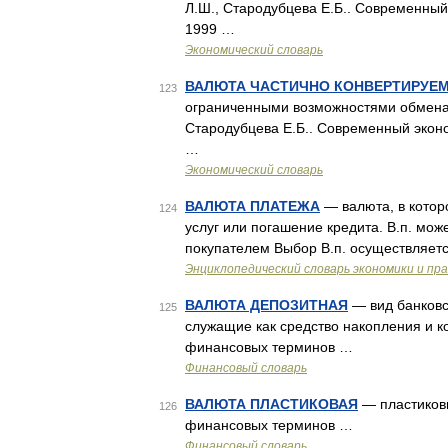
Л.Ш., Стародубцева Е.Б.. Современный 
1999 …
Экономический словарь
ВАЛЮТА ЧАСТИЧНО КОНВЕРТИРУЕ
123
ограниченными возможностями обмена н
Стародубцева Е.Б.. Современный эконом
…
Экономический словарь
ВАЛЮТА ПЛАТЕЖА
— валюта, в котор
124
услуг или погашение кредита. В.п. мо
покупателем Выбор В.п. осуществляетс
Энциклопедический словарь экономики и пр
ВАЛЮТА ДЕПОЗИТНАЯ
— вид банковск
125
служащие как средство накопления и 
финансовых терминов …
Финансовый словарь
ВАЛЮТА ПЛАСТИКОВАЯ
— пластиковы
126
финансовых терминов …
Финансовый словарь