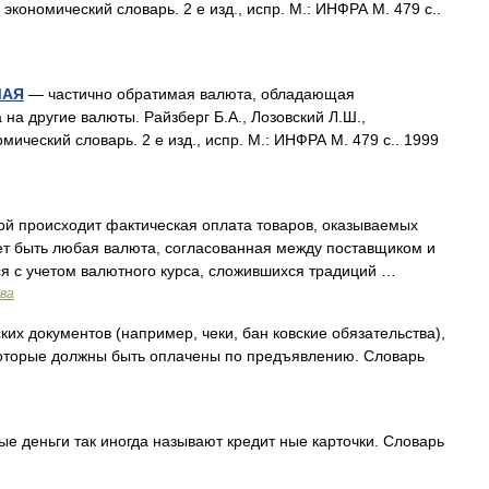
экономический словарь. 2 е изд., испр. М.: ИНФРА М. 479 с..
МАЯ
— частично обратимая валюта, обладающая
а другие валюты. Райзберг Б.А., Лозовский Л.Ш.,
ический словарь. 2 е изд., испр. М.: ИНФРА М. 479 с.. 1999
ой происходит фактическая оплата товаров, оказываемых
жет быть любая валюта, согласованная между поставщиком и
я с учетом валютного курса, сложившихся традиций …
ава
их документов (например, чеки, бан ковские обязательства),
которые должны быть оплачены по предъявлению. Словарь
е деньги так иногда называют кредит ные карточки. Словарь