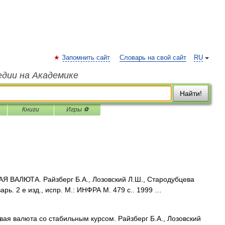
Запомнить сайт
Словарь на свой сайт
RU
едии на Академике
Найти!
Книги
Игры ⚽
 ВАЛЮТА. Райзберг Б.А., Лозовский Л.Ш., Стародубцева
рь. 2 е изд., испр. М.: ИНФРА М. 479 с.. 1999 …
ая валюта со стабильным курсом. Райзберг Б.А., Лозовский