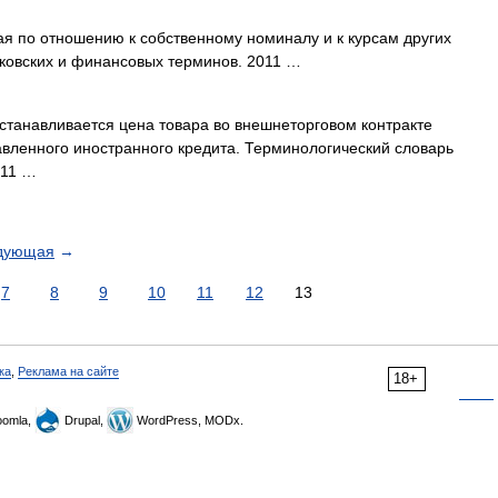
я по отношению к собственному номиналу и к курсам других
нковских и финансовых терминов. 2011 …
станавливается цена товара во внешнеторговом контракте
вленного иностранного кредита. Терминологический словарь
011 …
дующая
→
7
8
9
10
11
12
13
ка
,
Реклама на сайте
18+
omla,
Drupal,
WordPress, MODx.